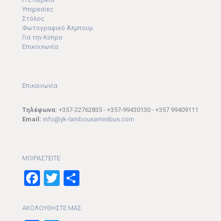
Υπηρεσίες
Στόλος
Φωτογραφικό Άλμπουμ
Για την Κύπρο
Επικοινωνία
Επικοινωνία
Tηλέφωνα:
+357-22762835 - +357-99430130 - +357 99409111
Email:
info@yk-lambousaminibus.com
ΜΟΙΡΑΣTEITE
Facebook
Twitter
Μοιραστείτε
ΑΚΟΛΟΥΘΗΣΤΕ ΜΑΣ