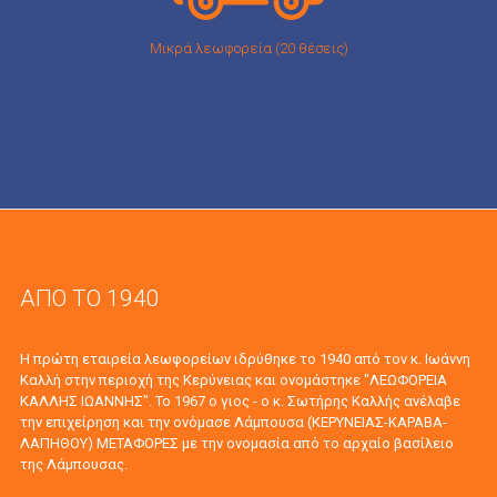
Mικρά λεωφορεία (20 θέσεις)
ΑΠΟ ΤΟ 1940
Η πρώτη εταιρεία λεωφορείων ιδρύθηκε το 1940 από τον κ. Ιωάννη
Καλλή στην περιοχή της Κερύνειας και ονομάστηκε "ΛΕΩΦΟΡΕΙΑ
ΚΑΛΛΗΣ ΙΩΑΝΝΗΣ". Το 1967 ο γιος - ο κ. Σωτήρης Καλλής ανέλαβε
την επιχείρηση και την ονόμασε Λάμπουσα (ΚΕΡΥΝΕΙΑΣ-ΚΑΡΑΒΑ-
ΛΑΠΗΘΟΥ) ΜΕΤΑΦΟΡΕΣ με την ονομασία από το αρχαίο βασίλειο
της Λάμπουσας.