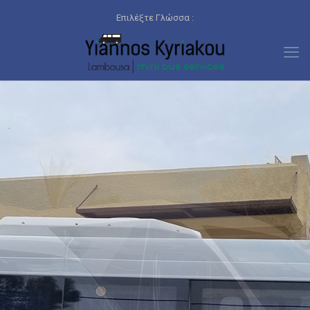
Επιλέξτε Γλώσσα :