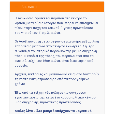
Λευκωσία
Η Λευκωσία βρίσκεται περίπου στο κέντρο του
νησιού, με πλούσια ιστορία που μπορεί να επισημανθεί
πίσω στην Εποχή του Χαλκού. Έγινε η πρωτεύουσα
του νησιού τον 11ο μ.Χ. αιώνα.
Οι Λουζινιανοί τη μετέτρεψαν σε μια υπέροχη Βασιλική
τοποθεσία με πάνω από πενήντα εκκλησίες. Σήμερα
συνδυάζει το ιστορικό παρελθόν της με μια σύγχρονη
πόλη. Η καρδιά της πόλης, που περικλείεται από τα
ενετικά τείχη του 16ου αιώνα, είναι διάσπαρτη από
μουσεία.
Αρχαία, εκκλησίες και μεσαιωνικά κτίσματα διατηρούν
τη νοσταλγική ατμόσφαιρα από τα προηγούμενα
χρόνια.
Έξω από τα τείχη η νέα πόλη με τις σύγχρονες
εγκαταστάσεις της, έγινε ένα κοσμοπολίτικο κέντρο
μιας σύγχρονης ευρωπαϊκής πρωτεύουσας.
Μόλις λίγα μίλια μακριά υπάρχουν τα μαγευτικά