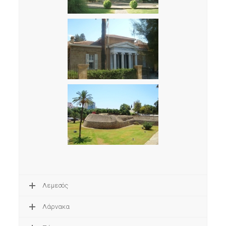
Λεμεσός
Λάρνακα