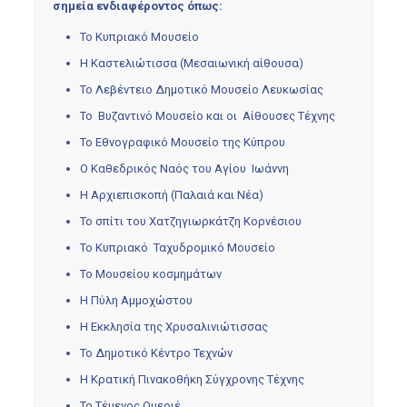
σημεία ενδιαφέροντος όπως:
Το Κυπριακό Μουσείο
Η Καστελιώτισσα (Μεσαιωνική αίθουσα)
Το Λεβέντειο Δημοτικό Μουσείο Λευκωσίας
Το Βυζαντινό Μουσείο και οι Αίθουσες Τέχνης
Το Εθνογραφικό Μουσείο της Κύπρου
Ο Καθεδρικός Ναός του Αγίου Ιωάννη
Η Αρχιεπισκοπή (Παλαιά και Νέα)
Το σπίτι του Χατζηγιωρκάτζη Κορνέσιου
Το Κυπριακό Ταχυδρομικό Μουσείο
Το Μουσείου κοσμημάτων
Η Πύλη Αμμοχώστου
Η Εκκλησία της Χρυσαλινιώτισσας
Το Δημοτικό Κέντρο Τεχνών
Η Κρατική Πινακοθήκη Σύγχρονης Τέχνης
Το Τέμενος Ομεριέ