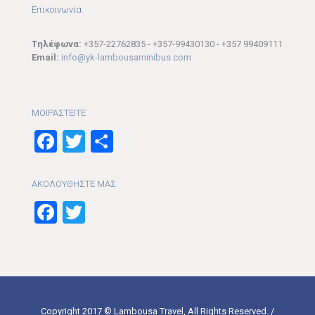
Επικοινωνία
Tηλέφωνα:
+357-22762835 - +357-99430130 - +357 99409111
Email:
info@yk-lambousaminibus.com
ΜΟΙΡΑΣTEITE
Facebook
Twitter
Μοιραστείτε
ΑΚΟΛΟΥΘΗΣΤΕ ΜΑΣ
Facebook
Twitter
Copyright 2017 © Lambousa Travel, All Rights Reserved. /